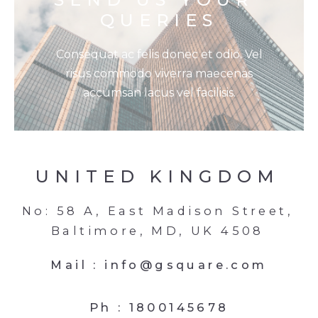
QUERIES
Consequat ac felis donec et odio. Vel
risus commodo viverra maecenas
accumsan lacus vel facilisis.
UNITED KINGDOM
No: 58 A, East Madison Street,
Baltimore, MD, UK 4508
Mail :
info@gsquare.com
Ph :
1800145678