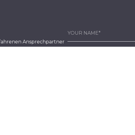
fahrenen Ansprechpartner
ns an oder schreiben Sie
nliegen schnellstmöglich zu
ompetenz zur Seite zu