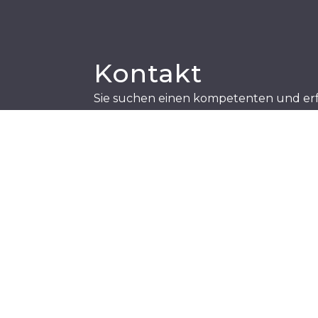
Kontakt
Sie suchen einen kompetenten und er
für Ihr Immobilienprojekt? Rufen Sie u
uns. Unser Team ist stets bemüht Ihr A
bearbeiten und Ihnen mit fachlicher K
stehen.
ADRESSE
Schreiber & Partner GmbH
Theresiengasse 17/9
A-1180 Wien
TELEFON
+43 (0) 1 407 61 88 – 0