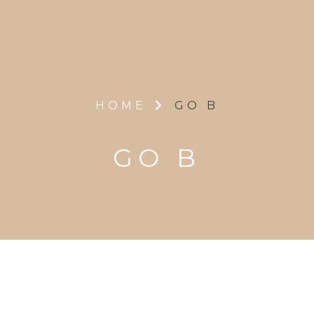
HOME
GO B
GO B