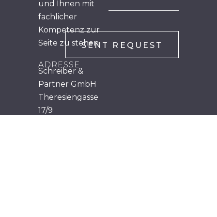
und Ihnen mit
fachlicher
Kompetenz zur
Seite zu stehen.
ADRESSE
Schreiber &
Partner GmbH
Theresiengasse
17/9
A-1180 Wien
TELEFON
+43 (0) 1 407 61 88
– 0
E-MAIL-
ADRESSE
office@mts.at