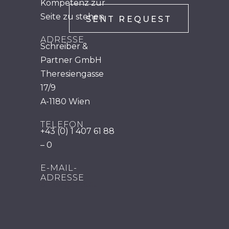
Kompetenz zur
Seite zu stehen.
ADRESSE
Schreiber &
Partner GmbH
Theresiengasse
17/9
A-1180 Wien
TELEFON
+43 (0) 1 407 61 88
– 0
E-MAIL-
ADRESSE
office@mts.at